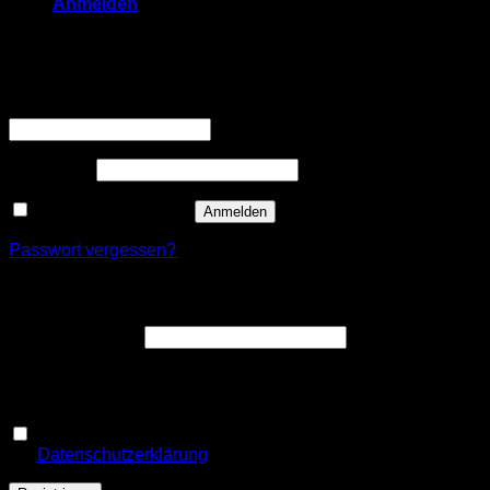
Anmelden
Anmelden
Erforderlich
Benutzername oder E-Mail-Adresse
*
Erforderlich
Passwort
*
Angemeldet bleiben
Anmelden
Passwort vergessen?
Registrieren
Erforderlich
E-Mail-Adresse
*
Ein Link zum Erstellen eines neuen Passworts wird an deine
E-Mail-Adresse gesendet.
Ja, ich möchte ein Kundenkonto eröffnen und akzeptiere
Erforderlich
die
Datenschutzerklärung
.
*