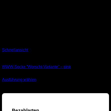
Schnellansicht
Socken
WWW-Socke “Worscht-Variante” – pink
11,99
€
Ausführung wählen
Dieses
inkl. MwSt.
Produkt
weist
mehrere
Varianten
auf.
Bezahlarten
Die