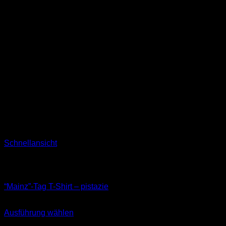
Schnellansicht
Nicht vorrätig
T-Shirts
“Mainz”-Tag T-Shirt – pistazie
29,90
€
Ausführung wählen
Dieses