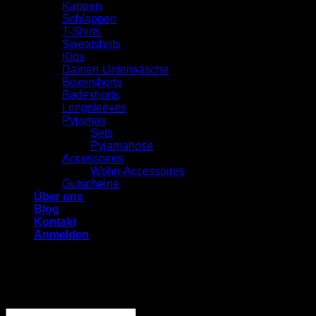
Kappen
Schlappen
T-Shirts
Sweatshirts
Kids
Damen-Unterwäsche
Boxershorts
Badeshorts
Longsleeves
Pyjamas
Sets
Pyjamahose
Accessoires
Wohn-Accessoires
Gutscheine
Über uns
Blog
Kontakt
Anmelden
Anmelden
Erforderlich
Benutzername oder E-Mail-Adresse
*