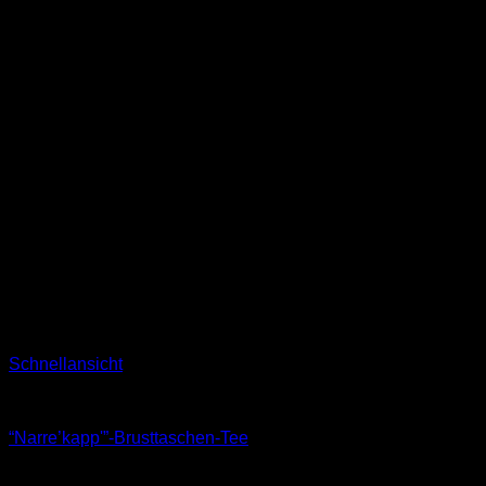
Schnellansicht
T-Shirts
“Narre’kapp'”-Brusttaschen-Tee
29,90
€