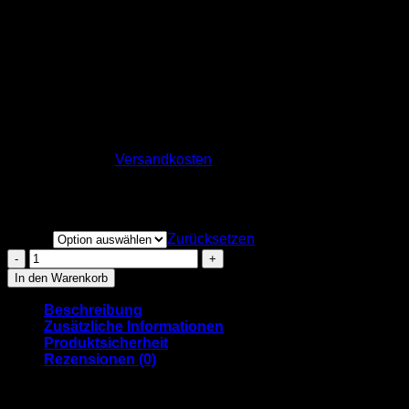
“MAINZAAA
INTERNATIONAL” – T-Shirt
rot
34,90
€
inkl. MwSt.
zzgl.
Versandkosten
Die urbane Interpretation von “MAINZAAA
INTERNATIONAL” von M1 Streetwear
Größe
Zurücksetzen
"MAINZAAA
INTERNATIONAL"
In den Warenkorb
-
T-
Beschreibung
Shirt
Zusätzliche Informationen
rot
Produktsicherheit
Menge
Rezensionen (0)
Es gibt nichts schöneres als zu reisen!