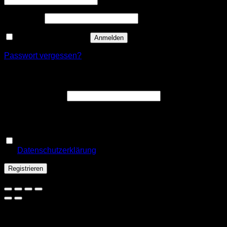
Erforderlich
Passwort
*
Angemeldet bleiben
Anmelden
Passwort vergessen?
Registrieren
Erforderlich
E-Mail-Adresse
*
Ein Link zum Erstellen eines neuen Passworts wird an deine
E-Mail-Adresse gesendet.
Ja, ich möchte ein Kundenkonto eröffnen und akzeptiere
Erforderlich
die
Datenschutzerklärung
.
*
Registrieren