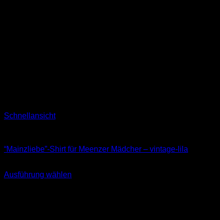
Schnellansicht
T-Shirts
“Mainzliebe”-Shirt für Meenzer Mädcher – vintage-lila
24,90
€
Ausführung wählen
Dieses
inkl. MwSt.
Produkt
weist
mehrere
Varianten