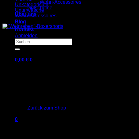
Wohn-Accessoires
Unkategorisiert
Gutscheine
Unterwäsche
Über uns
Wohn-Accessoires
Blog
Kontakt
Anmelden
Suchen
nach:
0,00
€
0
Es befinden sich keine Produkte im Warenkorb.
Zurück zum Shop
0
Warenkorb