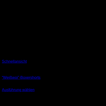
Schnellansicht
Boxershorts
“Weißwoi”-Boxershorts
16,90
€
Ausführung wählen
Dieses
inkl. MwSt.
Produkt
weist