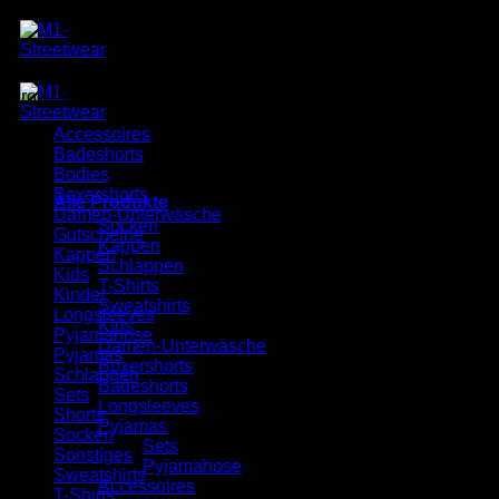
Zum
Inhalt
springen
Produkte
Accessoires
Badeshorts
Bodies
Boxershorts
Alle Produkte
Damen-Unterwäsche
Socken
Gutscheine
Kappen
Kappen
Schlappen
Kids
T-Shirts
Kinder
Sweatshirts
Longsleeves
Kids
Pyjamahose
Damen-Unterwäsche
Pyjamas
Boxershorts
Schlappen
Badeshorts
Sets
Longsleeves
Shorts
Pyjamas
Socken
Sets
Sonstiges
Pyjamahose
Sweatshirts
Accessoires
T-Shirts