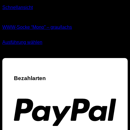
Schnellansicht
Socken
WWW-Socke “Mono” – grau/lachs
11,99
€
Ausführung wählen
Dieses
inkl. MwSt.
Produkt
weist
mehrere
Varianten
auf.
Bezahlarten
Die
Optionen
können
auf
der
Produktseite
gewählt
werden