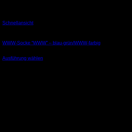
Schnellansicht
Socken
WWW-Socke “WWW” – blau-grün/WWW-farbig
11,99
€
Ausführung wählen
Dieses
inkl. MwSt.
Produkt
weist
mehrere
Varianten
auf.
Die
Optionen
können
auf
der
Produktseite
gewählt