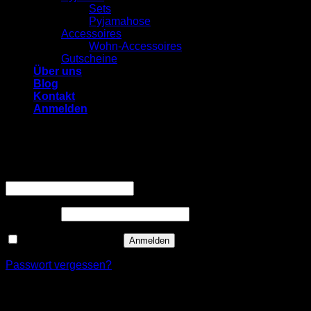
Sets
Pyjamahose
Accessoires
Wohn-Accessoires
Gutscheine
Über uns
Blog
Kontakt
Anmelden
Anmelden
Erforderlich
Benutzername oder E-Mail-Adresse
*
Erforderlich
Passwort
*
Angemeldet bleiben
Anmelden
Passwort vergessen?
Registrieren