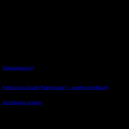
Schnellansicht
Kids
Fastnachts-Socke “Narre’kapp'” – weiß/vierfarbbunt
8,99
€
–
11,99
€
Ausführung wählen
Dieses
inkl. MwSt.
Produkt
weist
mehrere
Varianten