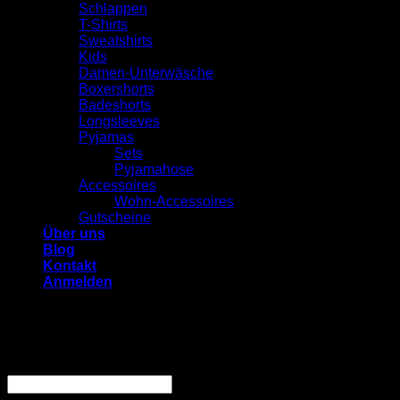
Schlappen
T-Shirts
Sweatshirts
Kids
Damen-Unterwäsche
Boxershorts
Badeshorts
Longsleeves
Pyjamas
Sets
Pyjamahose
Accessoires
Wohn-Accessoires
Gutscheine
Über uns
Blog
Kontakt
Anmelden
Anmelden
Erforderlich
Benutzername oder E-Mail-Adresse
*