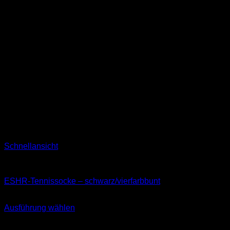
Schnellansicht
Socken
ESHR-Tennissocke – schwarz/vierfarbbunt
11,99
€
Ausführung wählen
Dieses
inkl. MwSt.
Produkt