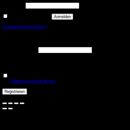
Erforderlich
Passwort
*
Angemeldet bleiben
Anmelden
Passwort vergessen?
Registrieren
Erforderlich
E-Mail-Adresse
*
Ein Link zum Erstellen eines neuen Passworts wird an deine
E-Mail-Adresse gesendet.
Ja, ich möchte ein Kundenkonto eröffnen und akzeptiere
Erforderlich
die
Datenschutzerklärung
.
*
Registrieren