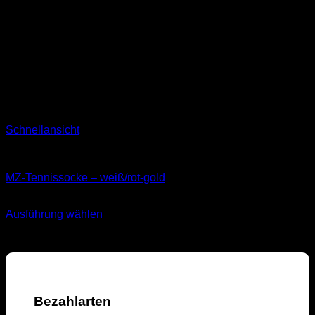
Schnellansicht
Socken
MZ-Tennissocke – weiß/rot-gold
11,99
€
Ausführung wählen
Dieses
inkl. MwSt.
Produkt
weist
mehrere
Varianten
auf.
Bezahlarten
Die
Optionen