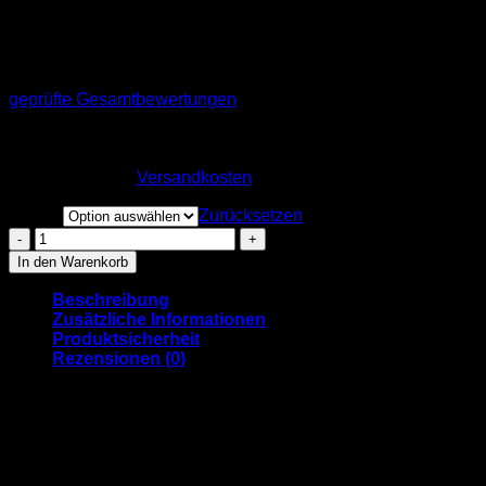
Weinreben-Socke –
Weißwein
geprüfte Gesamtbewertungen
11,99
€
inkl. MwSt.
zzgl.
Versandkosten
Größe
Zurücksetzen
Weinreben-
Socke
In den Warenkorb
-
Weißwein
Beschreibung
Menge
Zusätzliche Informationen
Produktsicherheit
Rezensionen (0)
Wer liebt se net, uns’re scheene Woibersche un’ die
wunnerscheene Woirebe’?
Mer habbe probiert, de Wingert fer eich ei’zufange’ un’ uff e
Sogg’ zu packe’!