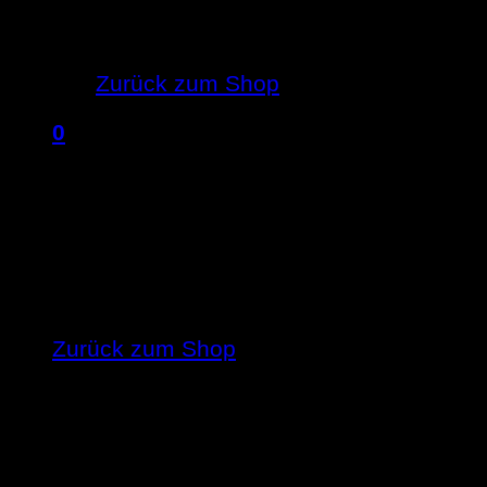
Es befinden sich keine Produkte im 
Zurück zum Shop
0
Warenkorb
Es befinden sich keine Produkte im Ware
Zurück zum Shop