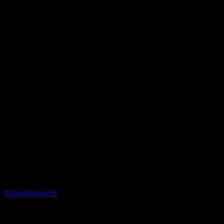
Schnellansicht
Nicht vorrätig
T-Shirts