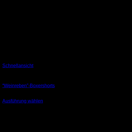
Schnellansicht
Boxershorts
“Weinreben”-Boxershorts
16,90
€
Ausführung wählen
Dieses
inkl. MwSt.
Produkt
weist
mehrere
Varianten