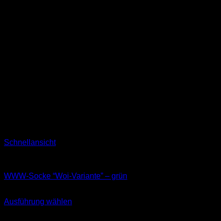
Schnellansicht
Socken
WWW-Socke “Woi-Variante” – grün
11,99
€
Ausführung wählen
Dieses
inkl. MwSt.
Produkt