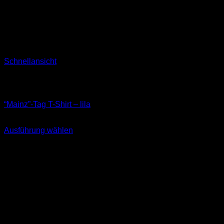
Schnellansicht
Nicht vorrätig
T-Shirts
“Mainz”-Tag T-Shirt – lila
29,90
€
Ausführung wählen
Dieses
inkl. MwSt.
Produkt
weist
mehrere
Varianten
auf.
Die
Optionen
können
auf