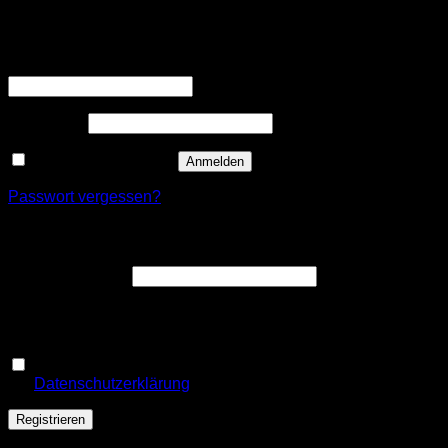
Anmelden
Erforderlich
Benutzername oder E-Mail-Adresse
*
Erforderlich
Passwort
*
Angemeldet bleiben
Anmelden
Passwort vergessen?
Registrieren
Erforderlich
E-Mail-Adresse
*
Ein Link zum Erstellen eines neuen Passworts wird an deine
E-Mail-Adresse gesendet.
Ja, ich möchte ein Kundenkonto eröffnen und akzeptiere
Erforderlich
die
Datenschutzerklärung
.
*
Registrieren