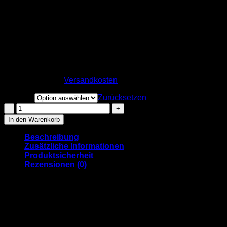
“Mainz”-Tag T-Shirt –
karibikblau
29,90
€
inkl. MwSt.
zzgl.
Versandkosten
Größen
Zurücksetzen
"Mainz"-
Tag
In den Warenkorb
T-
Shirt
Beschreibung
-
Zusätzliche Informationen
karibikblau
Produktsicherheit
Menge
Rezensionen (0)
Takin’ it back to the streets…
Mit unserem “Mainz”-Tag Tee wollen wir genau das machen!
Wir sehen uns als Teil der urbanen Mainzer Kultur und wenn
man so will, ist dieses Shirt eine Hommage an all die
urbanen Aktivitäten, die Mainz so zu bieten hat und eine