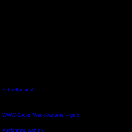
Schnellansicht
Nicht vorrätig
Socken
WWW-Socke “Weck-Variante” – gelb
11,99
€
Ausführung wählen