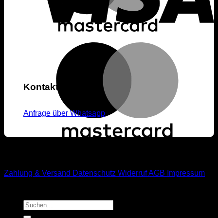
Kontakt
Anfrage über Whatsapp
M1-Streetwear
Zahlung & Versand
Datenschutz
Widerruf
AGB
Impressum
Suchen
nach: