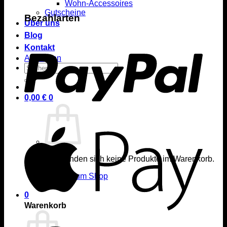
Wohn-Accessoires
Gutscheine
Bezahlarten
Über uns
Blog
Kontakt
Anmelden
Suchen
nach:
0,00
€
0
Es befinden sich keine Produkte im Warenkorb.
Zurück zum Shop
0
Warenkorb