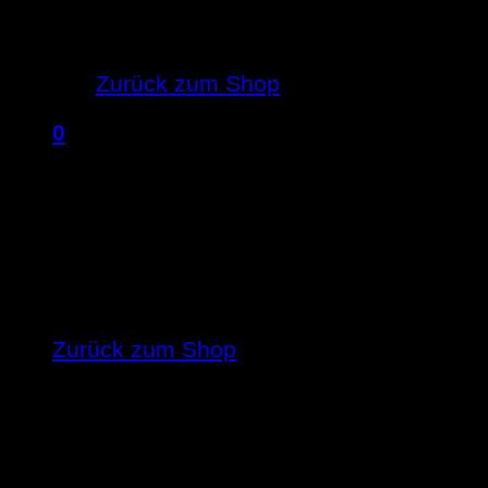
Es befinden sich keine Produkte im 
Zurück zum Shop
0
Warenkorb
Es befinden sich keine Produkte im Ware
Zurück zum Shop