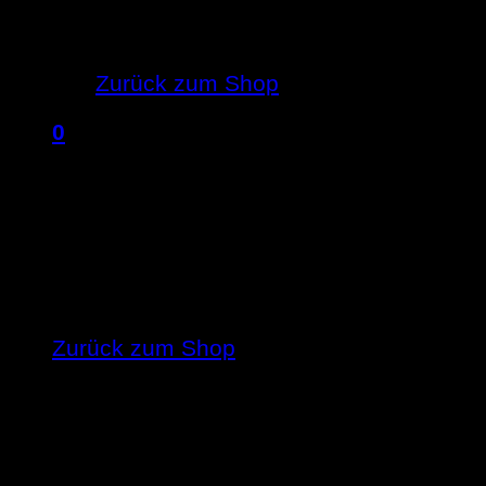
Es befinden sich keine Produkte im 
Zurück zum Shop
0
Warenkorb
Es befinden sich keine Produkte im Ware
Zurück zum Shop