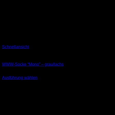
Schnellansicht
Socken
WWW-Socke “Mono” – grau/lachs
11,99
€
Ausführung wählen
Dieses
inkl. MwSt.
Produkt
weist
mehrere
Varianten
auf.
Die
Optionen