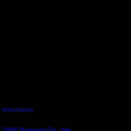
Schnellansicht
T-Shirts
“WWW”-Brusttaschen-Tee – blau