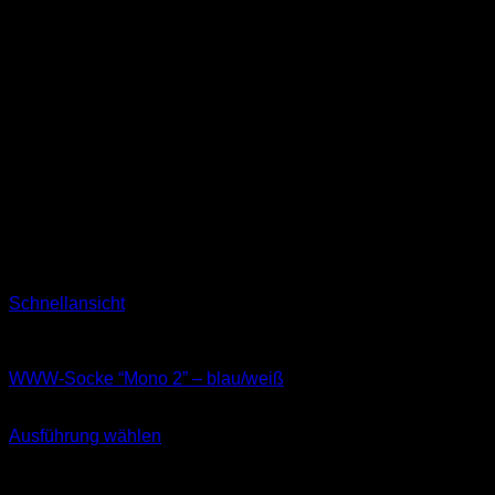
Schnellansicht
Socken
WWW-Socke “Mono 2” – blau/weiß
11,99
€
Ausführung wählen
Dieses
inkl. MwSt.
Produkt
weist