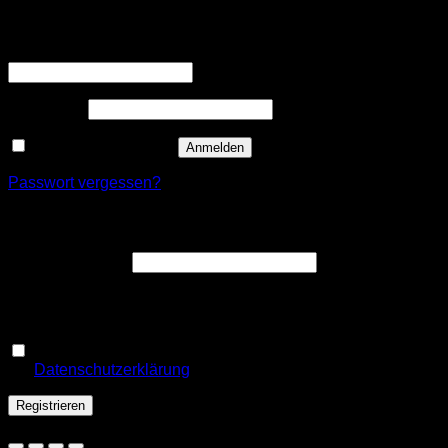
Anmelden
Erforderlich
Benutzername oder E-Mail-Adresse
*
Erforderlich
Passwort
*
Angemeldet bleiben
Anmelden
Passwort vergessen?
Registrieren
Erforderlich
E-Mail-Adresse
*
Ein Link zum Erstellen eines neuen Passworts wird an deine
E-Mail-Adresse gesendet.
Ja, ich möchte ein Kundenkonto eröffnen und akzeptiere
Erforderlich
die
Datenschutzerklärung
.
*
Registrieren