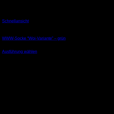
Schnellansicht
Socken
WWW-Socke “Woi-Variante” – grün
11,99
€
Ausführung wählen
Dieses
inkl. MwSt.
Produkt
weist
mehrere
Varianten
auf.
Die
Optionen
können
auf
der
Produktseite
gewählt