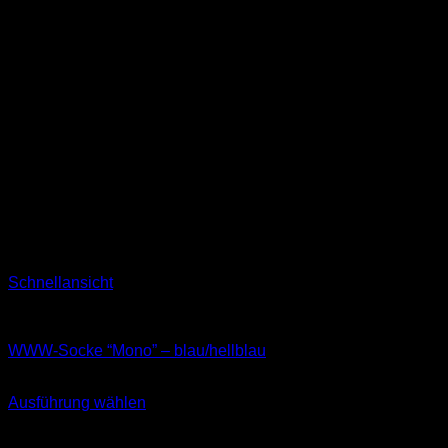
Schnellansicht
Socken
WWW-Socke “Mono” – blau/hellblau
11,99
€
Ausführung wählen
Dieses
inkl. MwSt.
Produkt