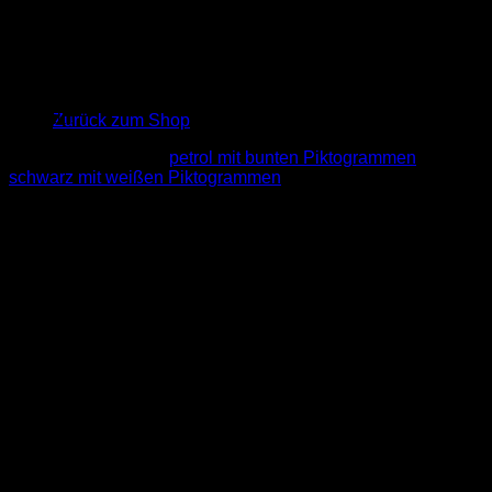
Menge
Jetzt gibt es WECK, WORSCHT UN’ WOI auch für die
Haustür!
Wir haben unser beliebtes Motiv auf eine Fußmatte für den
Es befinden sich keine Produkte im Warenkorb.
Eingangsbereich eurer Wohnung oder eures Hauses
gepackt!
Zurück zum Shop
Unsere Fußmatten gibt es in drei verschiedenen Farb-
Varianten: Grau und
petrol mit bunten Piktogrammen
und
schwarz mit weißen Piktogrammen
.
Die Fußmatten sind in der Maschine waschbar (40°C). Ihre
Maße betragen 75cm in der Breite und 50cm in der Höhe.
Überall wo so e Matt’ vor de’ Diiir lieht, weiß mer, do is en
Meenzer dahaam!
Marke
M1 Streetwear
Größe
75x50cm
Farbe
Grau