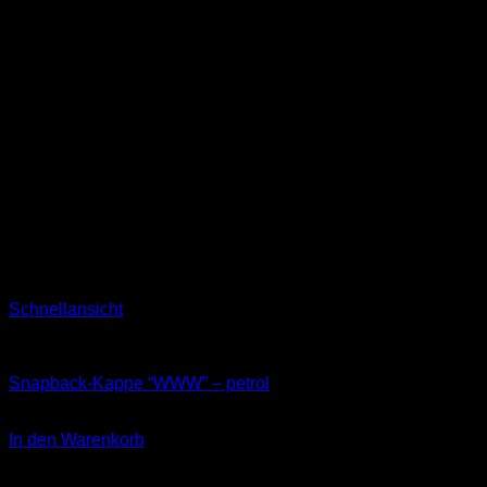
Schnellansicht
Kappen
Snapback-Kappe “WWW” – petrol
34,90
€
In den Warenkorb
inkl. 19 % MwSt.