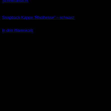
Schnellansicht
Kappen
Snapback-Kappe “Rhoihesse” – schwarz
34,90
€
In den Warenkorb
inkl. 19 % MwSt.