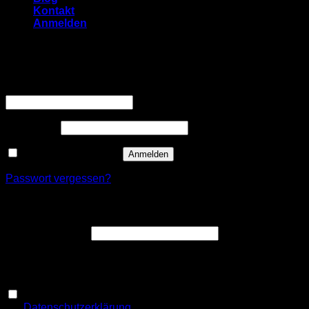
Kontakt
Anmelden
Anmelden
Erforderlich
Benutzername oder E-Mail-Adresse
*
Erforderlich
Passwort
*
Angemeldet bleiben
Anmelden
Passwort vergessen?
Registrieren
Erforderlich
E-Mail-Adresse
*
Ein Link zum Erstellen eines neuen Passworts wird an deine
E-Mail-Adresse gesendet.
Ja, ich möchte ein Kundenkonto eröffnen und akzeptiere
Erforderlich
die
Datenschutzerklärung
.
*