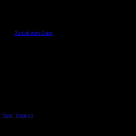
Es befinden sich keine Produkte im Warenkorb.
Zurück zum Shop
Start
/
Kappen
Flexfit-Kappe “MAINZ –