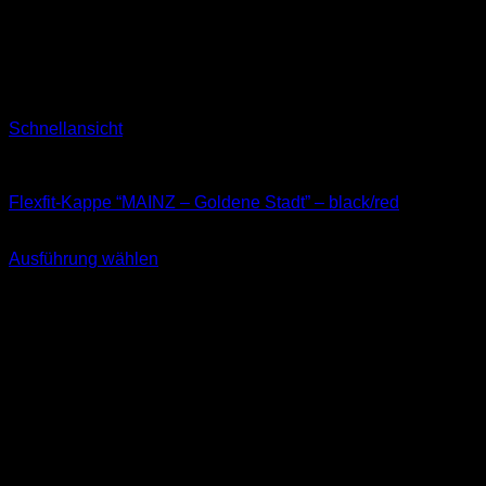
Schnellansicht
Kappen
Flexfit-Kappe “MAINZ – Goldene Stadt” – black/red
34,90
€
Ausführung wählen
Dieses
inkl. MwSt.
Produkt
weist
mehrere
Varianten
auf.
Die
Optionen
können
auf
der