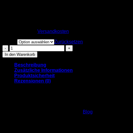
Goldene Stadt” – rosa
34,90
€
inkl. MwSt.
zzgl.
Versandkosten
Größe
Zurücksetzen
Flexfit-
Kappe
In den Warenkorb
"MAINZ
-
Beschreibung
Goldene
Zusätzliche Informationen
Stadt"
Produktsicherheit
-
Rezensionen (0)
rosa
Menge
Der Klassiker unter den “MAINZ”-Kappen! Jetzt in neuen
Varianten und verbesserter Qualität.
Mehr Infos zur Entstehung der Kappe und zu Ihrem
Hintergrund bekommt ihr auf unserem
Blog
.
Marke
M1 Caps