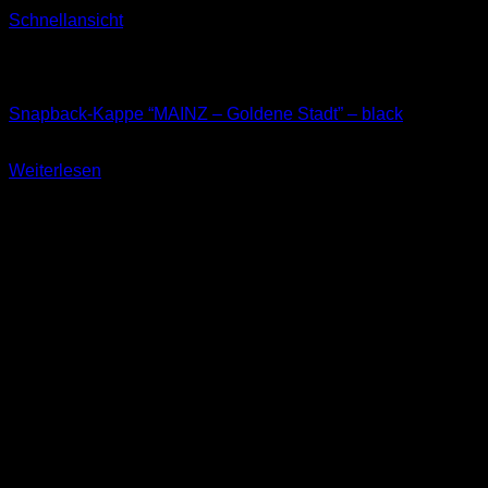
Schnellansicht
Nicht vorrätig
Kappen
Snapback-Kappe “MAINZ – Goldene Stadt” – black
34,90
€
Weiterlesen
inkl. 19 % MwSt.