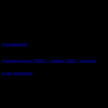
Schnellansicht
Kappen
Snapback-Kappe “MAINZ – Goldene Stadt” – black/red
34,90
€
In den Warenkorb
inkl. 19 % MwSt.