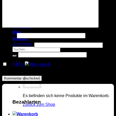
Sets
Pyjamahose
Accessoires
Wohn-Accessoires
Gutscheine
Über uns
Blog
Name
*
Kontakt
Anmelden
E-Mail-Adresse
*
Suchen
nach:
Website
0,00
€
Name, E-Mail-Adresse und Website in diesem Browser
für meinen nächsten Kommentar speichern.
Es befinden sich keine Produkte im Warenkorb.
Bezahlarten
Zurück zum Shop