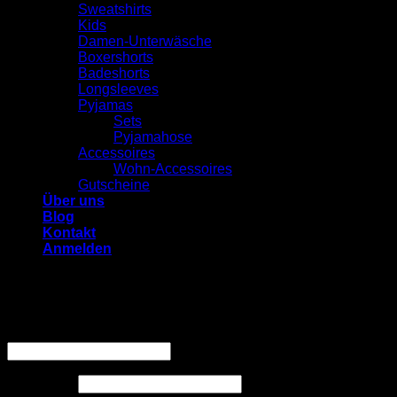
Sweatshirts
Kids
Damen-Unterwäsche
Boxershorts
Badeshorts
Longsleeves
Pyjamas
Sets
Pyjamahose
Accessoires
Wohn-Accessoires
Gutscheine
Über uns
Blog
Kontakt
Anmelden
Anmelden
Erforderlich
Benutzername oder E-Mail-Adresse
*
Erforderlich
Passwort
*