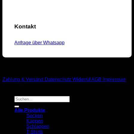
Kontakt
Anfrage über Whatsapp
M1-Streetwear
Zahlung & Versand
Datenschutz
Widerruf
AGB
Impressum
Suchen
nach:
Alle Produkte
Socken
Kappen
Schlappen
T-Shirts