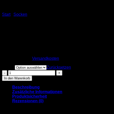
Start
/
Socken
WWW-Socke “WWW” –
blau-grün/WWW-farbig
11,99
€
inkl. MwSt.
zzgl.
Versandkosten
Größe
Zurücksetzen
WWW-
Socke
In den Warenkorb
"WWW"
-
Beschreibung
blau-
Zusätzliche Informationen
grün/WWW-
Produktsicherheit
farbig
Rezensionen (0)
Menge
WWW für die Fiiß!