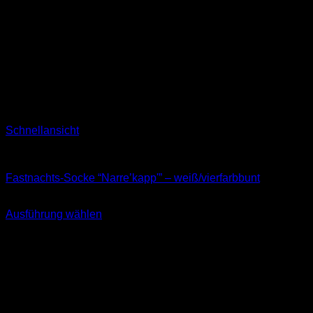
Schnellansicht
Kids
Fastnachts-Socke “Narre’kapp'” – weiß/vierfarbbunt
8,99
€
–
11,99
€
Ausführung wählen
Dieses
inkl. MwSt.
Produkt
weist
mehrere
Varianten
auf.
Die