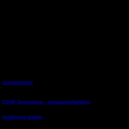
Schnellansicht
Socken
ESHR-Tennissocke – schwarz/vierfarbbunt
11,99
€
Ausführung wählen
Dieses
inkl. MwSt.
Produkt