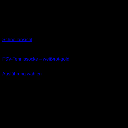
Schnellansicht
Socken
FSV-Tennissocke – weiß/rot-gold
11,99
€
Ausführung wählen
Dieses
inkl. MwSt.
Produkt
weist
mehrere
Varianten
auf.
Die
Optionen
können
auf