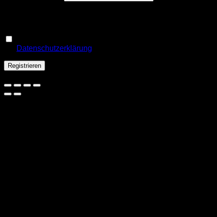
Ein Link zum Erstellen eines neuen Passworts wird an deine
E-Mail-Adresse gesendet.
Ja, ich möchte ein Kundenkonto eröffnen und akzeptiere
Erforderlich
die
Datenschutzerklärung
.
*
Registrieren