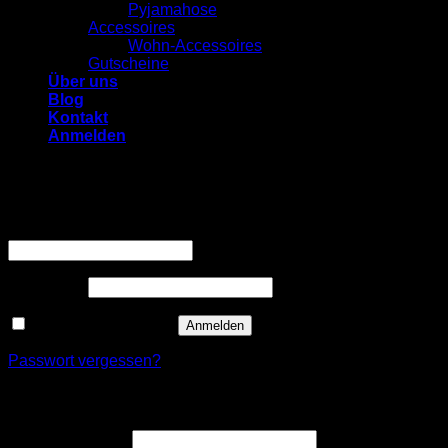
Pyjamahose
Accessoires
Wohn-Accessoires
Gutscheine
Über uns
Blog
Kontakt
Anmelden
Anmelden
Erforderlich
Benutzername oder E-Mail-Adresse
*
Erforderlich
Passwort
*
Angemeldet bleiben
Anmelden
Passwort vergessen?
Registrieren
Erforderlich
E-Mail-Adresse
*