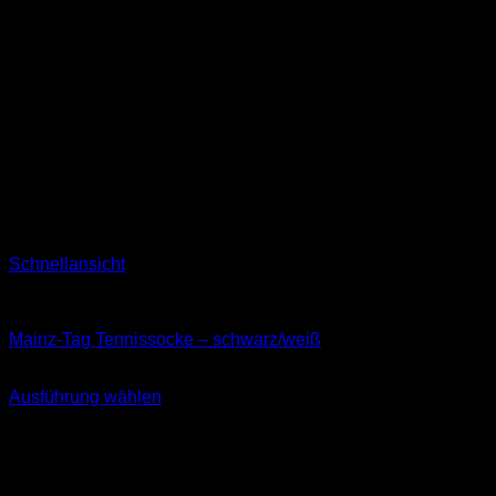
Schnellansicht
Socken
Mainz-Tag Tennissocke – schwarz/weiß
11,99
€
Ausführung wählen
Dieses
inkl. MwSt.
Produkt
weist
mehrere
Varianten