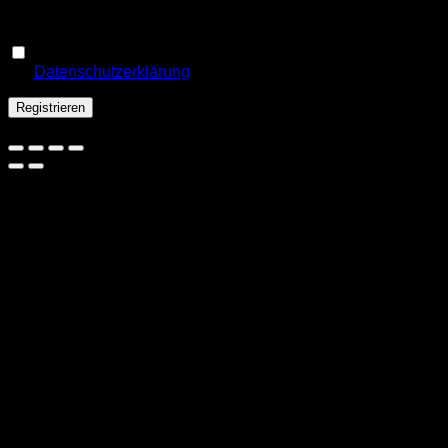
E-Mail-Adresse gesendet.
Ja, ich möchte ein Kundenkonto eröffnen und akzeptiere
Erforderlich
die
Datenschutzerklärung
.
*
Registrieren