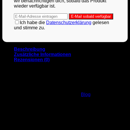
wir benachrichtigen dich, sobald das Produkt
wieder verfügbar ist.
Ich habe die
Datenschutzerklärung
gelesen
und stimme zu.
Beschreibung
Zusätzliche Informationen
Rezensionen (0)
Der Klassiker unter den “MAINZ”-Kappen!
Ein Muss für jeden Meenzer, der gerne Kappen trägt!
Mehr Infos zur Entstehung der Kappe und zu Ihrem
Hintergrund bekommt ihr auf unserem
Blog
.
Marke
M1 Caps
Größe
One Size