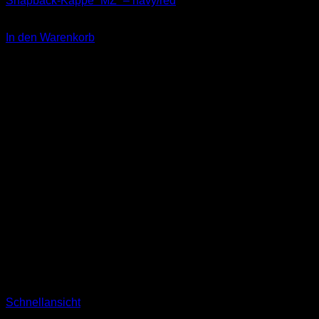
Snapback-Kappe “MZ” – navy/red
34,90
€
In den Warenkorb
inkl. 19 % MwSt.
Schnellansicht