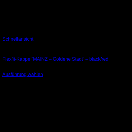
Schnellansicht
Kappen
Flexfit-Kappe “MAINZ – Goldene Stadt” – black/red
34,90
€
Ausführung wählen
Dieses
inkl. MwSt.
Produkt
weist
mehrere
Varianten
auf.
Die
Optionen
können
auf