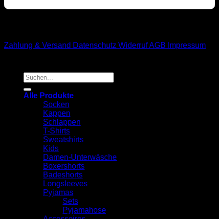
M1-Streetwear
Zahlung & Versand
Datenschutz
Widerruf
AGB
Impressum
Suchen
nach:
Alle Produkte
Socken
Kappen
Schlappen
T-Shirts
Sweatshirts
Kids
Damen-Unterwäsche
Boxershorts
Badeshorts
Longsleeves
Pyjamas
Sets
Pyjamahose
Accessoires