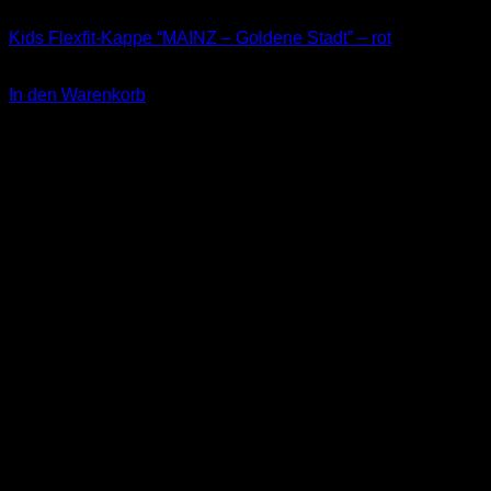
Kappen
Kids Flexfit-Kappe “MAINZ – Goldene Stadt” – rot
24,90
€
In den Warenkorb
inkl. 19 % MwSt.