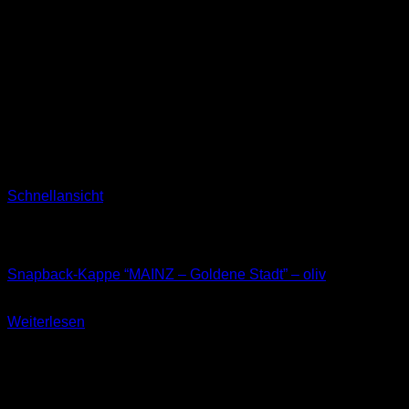
Schnellansicht
Nicht vorrätig
Kappen
Snapback-Kappe “MAINZ – Goldene Stadt” – oliv
34,90
€
Weiterlesen
inkl. 19 % MwSt.