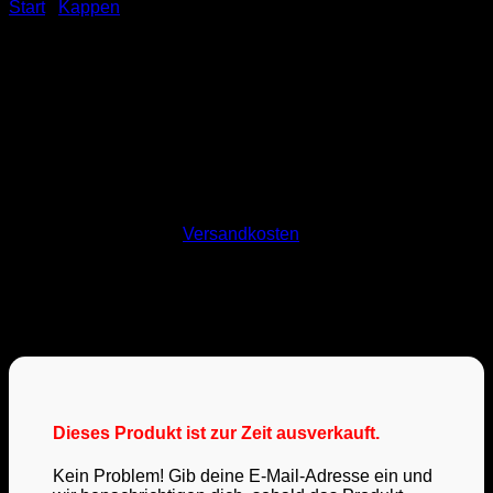
Start
/
Kappen
Snapback-Kappe “MAINZ –
Goldene Stadt” – black
multicam
34,90
€
inkl. 19 % MwSt.
zzgl.
Versandkosten
Die “MAINZ”-Kappe schlechthin! Ein Muss für jeden
Meenzer, der gerne Kappen trägt!
Nicht vorrätig
Dieses Produkt ist zur Zeit ausverkauft.
Kein Problem! Gib deine E-Mail-Adresse ein und