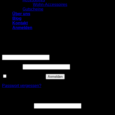
Wohn-Accessoires
Gutscheine
Über uns
Blog
Kontakt
Anmelden
Anmelden
Erforderlich
Benutzername oder E-Mail-Adresse
*
Erforderlich
Passwort
*
Angemeldet bleiben
Anmelden
Passwort vergessen?
Registrieren
Erforderlich
E-Mail-Adresse
*
Ein Link zum Erstellen eines neuen Passworts wird an deine