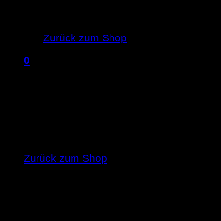
Es befinden sich keine Produkte im 
Zurück zum Shop
0
Warenkorb
Es befinden sich keine Produkte im Ware
Zurück zum Shop