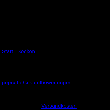
Start
/
Socken
Rotwoi-Socke – anthra
geprüfte Gesamtbewertungen
11,99
€
inkl. MwSt.
zzgl.
Versandkosten