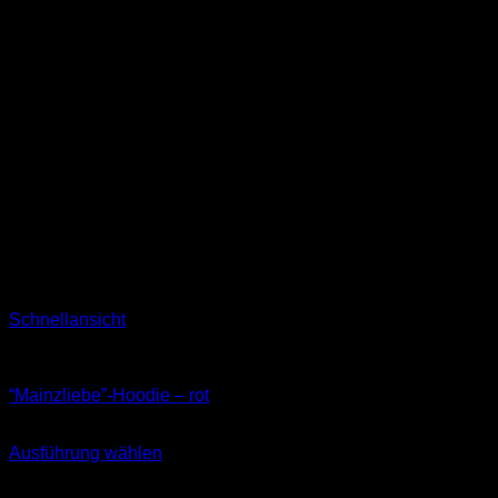
Schnellansicht
Sweatshirts
“Mainzliebe”-Hoodie – rot
54,90
€
Ausführung wählen
Dieses
inkl. MwSt.
Produkt