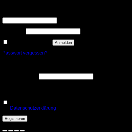
Anmelden
Erforderlich
Benutzername oder E-Mail-Adresse
*
Erforderlich
Passwort
*
Angemeldet bleiben
Anmelden
Passwort vergessen?
Registrieren
Erforderlich
E-Mail-Adresse
*
Ein Link zum Erstellen eines neuen Passworts wird an deine
E-Mail-Adresse gesendet.
Ja, ich möchte ein Kundenkonto eröffnen und akzeptiere
Erforderlich
die
Datenschutzerklärung
.
*
Registrieren