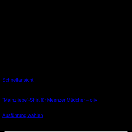
Schnellansicht
T-Shirts
“Mainzliebe”-Shirt für Meenzer Mädcher – oliv
24,90
€
Ausführung wählen
Dieses
inkl. MwSt.
Produkt
weist