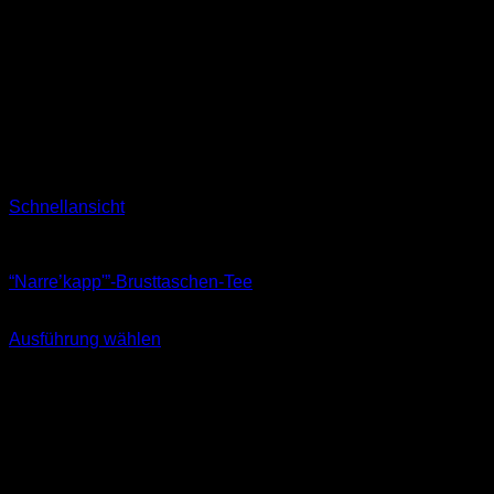
Schnellansicht
T-Shirts
“Narre’kapp'”-Brusttaschen-Tee
29,90
€
Ausführung wählen
Dieses
inkl. MwSt.
Produkt
weist
mehrere
Varianten
auf.
Die