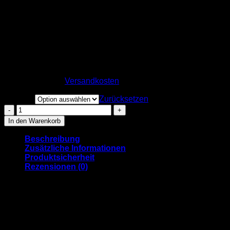
“Mainz”-Tag T-Shirt – grau-
meliert
29,90
€
inkl. MwSt.
zzgl.
Versandkosten
Größen
Zurücksetzen
"Mainz"-
Tag
In den Warenkorb
T-
Shirt
Beschreibung
-
Zusätzliche Informationen
grau-
Produktsicherheit
meliert
Rezensionen (0)
Menge
Takin’ it back to the streets…
Mit unserem “Mainz”-Tag Tee wollen wir genau das machen!
Wir sehen uns als Teil der urbanen Mainzer Kultur und wenn
man so will, ist dieses Shirt eine Hommage an all die
urbanen Aktivitäten, die Mainz so zu bieten hat und eine