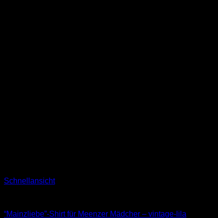
Schnellansicht
T-Shirts
“Mainzliebe”-Shirt für Meenzer Mädcher – vintage-lila