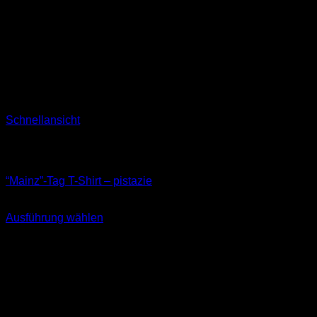
Schnellansicht
Nicht vorrätig
T-Shirts
“Mainz”-Tag T-Shirt – pistazie
29,90
€
Ausführung wählen
Dieses
inkl. MwSt.
Produkt
weist
mehrere
Varianten
auf.
Die