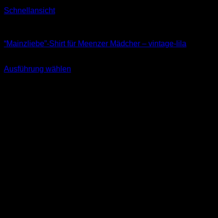
Schnellansicht
T-Shirts
“Mainzliebe”-Shirt für Meenzer Mädcher – vintage-lila
24,90
€
Ausführung wählen
Dieses
inkl. MwSt.
Produkt
weist
mehrere
Varianten
auf.
Die
Optionen
können
auf
der
Produktseite
gewählt
werden