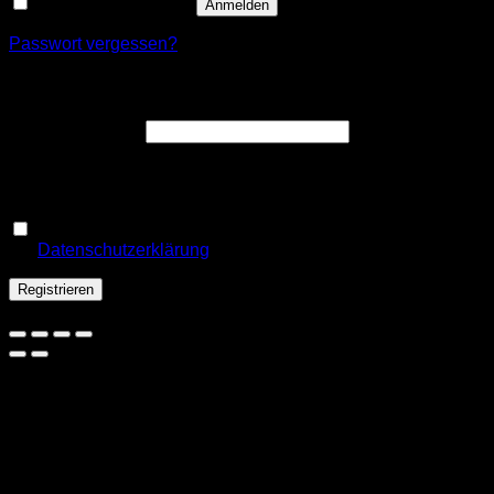
Angemeldet bleiben
Anmelden
Passwort vergessen?
Registrieren
Erforderlich
E-Mail-Adresse
*
Ein Link zum Erstellen eines neuen Passworts wird an deine
E-Mail-Adresse gesendet.
Ja, ich möchte ein Kundenkonto eröffnen und akzeptiere
Erforderlich
die
Datenschutzerklärung
.
*
Registrieren