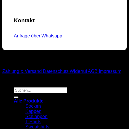
Kontakt
Anfrage über Whatsapp
M1-Streetwear
Zahlung & Versand
Datenschutz
Widerruf
AGB
Impressum
Suchen
nach:
Alle Produkte
Socken
Kappen
Schlappen
T-Shirts
Sweatshirts