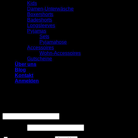
Kids
Damen-Unterwäsche
Boxershorts
Badeshorts
Longsleeves
Pyjamas
Sets
Pyjamahose
Accessoires
Wohn-Accessoires
Gutscheine
Über uns
Blog
Kontakt
Anmelden
Anmelden
Erforderlich
Benutzername oder E-Mail-Adresse
*
Erforderlich
Passwort
*