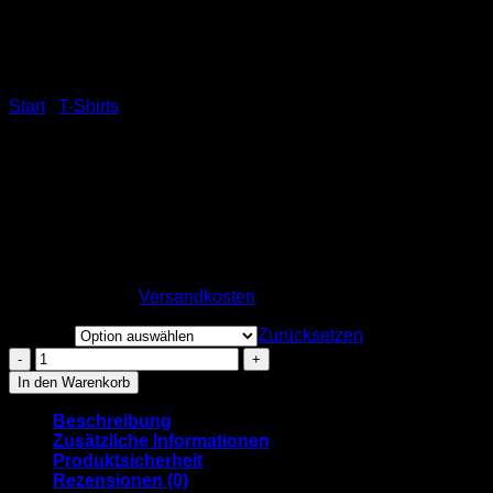
Start
/
T-Shirts
Eat.Sleep.Helau.Repeat.
Kids-T-Shirt V2 – schwarz
22,00
€
inkl. MwSt.
zzgl.
Versandkosten
Größen
Zurücksetzen
Eat.Sleep.Helau.Repeat.
Kids-
In den Warenkorb
T-
Shirt
Beschreibung
V2
Zusätzliche Informationen
-
Produktsicherheit
schwarz
Rezensionen (0)