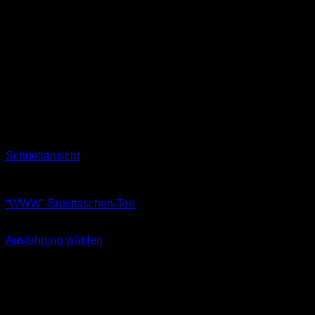
Schnellansicht
T-Shirts
“WWW”-Brusttaschen-Tee
29,90
€
Ausführung wählen
Dieses
inkl. MwSt.
Produkt
weist
mehrere
Varianten