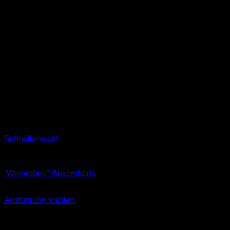
Schnellansicht
Boxershorts
“Weinreben”-Boxershorts
16,90
€
Ausführung wählen
Dieses
inkl. MwSt.
Produkt
weist