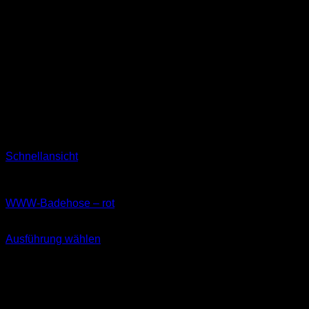
Schnellansicht
Badeshorts
WWW-Badehose – rot
37,90
€
Ausführung wählen
Dieses
inkl. MwSt.
Produkt
weist
mehrere
Varianten