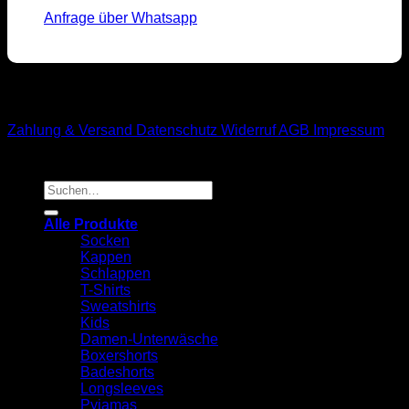
Anfrage über Whatsapp
M1-Streetwear
Zahlung & Versand
Datenschutz
Widerruf
AGB
Impressum
Suchen
nach:
Alle Produkte
Socken
Kappen
Schlappen
T-Shirts
Sweatshirts
Kids
Damen-Unterwäsche
Boxershorts
Badeshorts
Longsleeves
Pyjamas