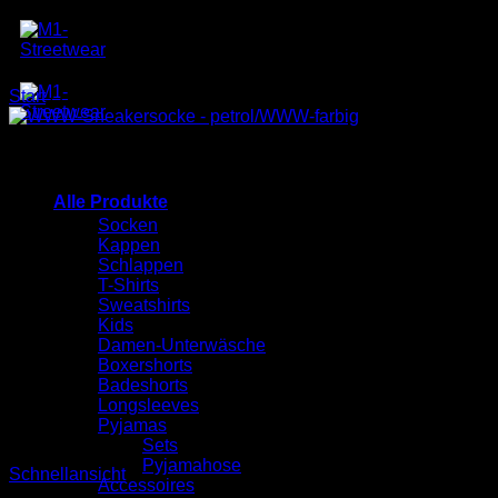
Zum
Inhalt
springen
Start
/
Produkte verschlagwortet mit „WWW uff Meenzerisch“
Alle Produkte
Socken
Kappen
Schlappen
T-Shirts
Sweatshirts
Kids
Damen-Unterwäsche
Boxershorts
Badeshorts
Longsleeves
Pyjamas
Sets
Pyjamahose
Schnellansicht
Accessoires