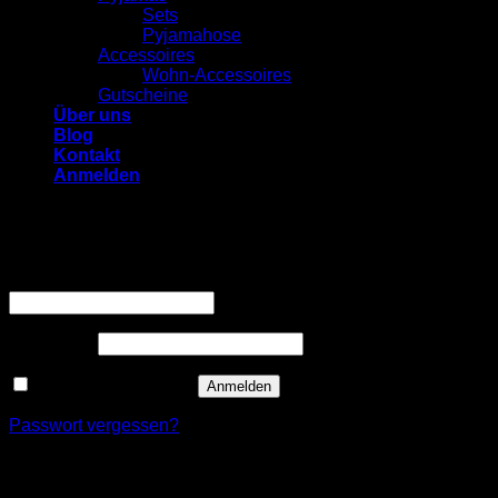
Sets
Pyjamahose
Accessoires
Wohn-Accessoires
Gutscheine
Über uns
Blog
Kontakt
Anmelden
Anmelden
Erforderlich
Benutzername oder E-Mail-Adresse
*
Erforderlich
Passwort
*
Angemeldet bleiben
Anmelden
Passwort vergessen?
Registrieren