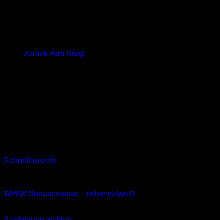
Es befinden sich keine Produkte im Warenkorb.
Zurück zum Shop
Schnellansicht
Socken
WWW-Sneakersocke – schwarz/weiß
8,99
€
Ausführung wählen