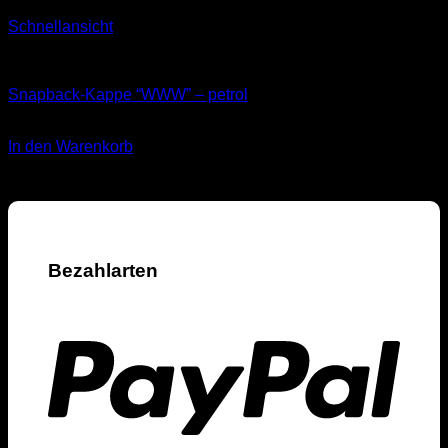
Schnellansicht
Kappen
Snapback-Kappe “WWW” – petrol
34,90
€
In den Warenkorb
inkl. 19 % MwSt.
Bezahlarten