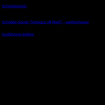
Schnellansicht
Socken
Schobbe-Socke “Schwazz uff Weiß” – weiß/schwarz
11,99
€
Ausführung wählen
Dieses
inkl. MwSt.
Produkt
weist
mehrere
Varianten
auf.
Die
Optionen
können
auf
der
Produktseite
gewählt
werden