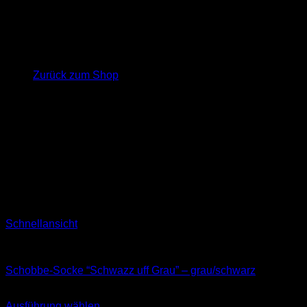
Es befinden sich keine Produkte im Warenkorb.
Zurück zum Shop
Schnellansicht
Socken
Schobbe-Socke “Schwazz uff Grau” – grau/schwarz
11,99
€
Ausführung wählen