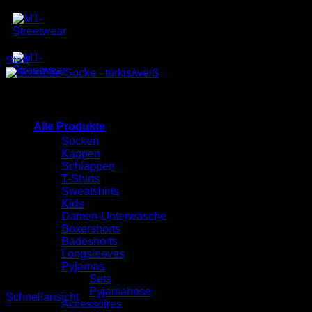
Zum
Inhalt
springen
Start
/
Produkte verschlagwortet mit „Schobbe-Socken“
Alle Produkte
Socken
Kappen
Schlappen
T-Shirts
Sweatshirts
Kids
Damen-Unterwäsche
Boxershorts
Badeshorts
Longsleeves
Pyjamas
Sets
Pyjamahose
Schnellansicht
Accessoires