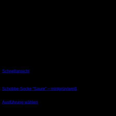
Schnellansicht
Socken
Schobbe-Socke “Saure” – mintgrün/weiß
11,99
€
Ausführung wählen
Dieses
inkl. MwSt.
Produkt
weist