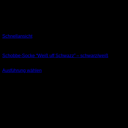
Schnellansicht
Socken
Schobbe-Socke “Weiß uff Schwazz” – schwarz/weiß
11,99
€
Ausführung wählen
Dieses
inkl. MwSt.
Produkt
weist
mehrere
Varianten
auf.
Die
Optionen
können
auf
der