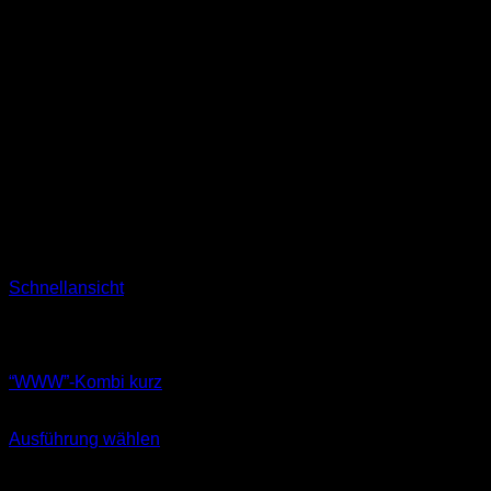
Schnellansicht
Nicht vorrätig
Sets
“WWW”-Kombi kurz
44,90
€
Ausführung wählen
Dieses
inkl. MwSt.
Produkt