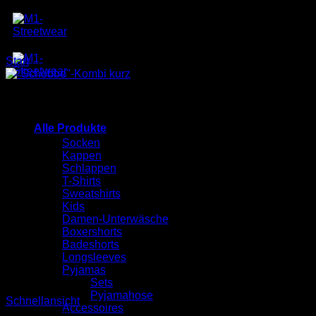
Zum
Inhalt
springen
Start
/
Produkte verschlagwortet mit „PJ-Pant“
Alle Produkte
Socken
Kappen
Schlappen
T-Shirts
Sweatshirts
Kids
Damen-Unterwäsche
Boxershorts
Badeshorts
Longsleeves
Pyjamas
Sets
Pyjamahose
Schnellansicht
Accessoires
Nicht vorrätig