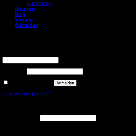
Gutscheine
Über uns
Blog
Kontakt
Anmelden
Anmelden
Erforderlich
Benutzername oder E-Mail-Adresse
*
Erforderlich
Passwort
*
Angemeldet bleiben
Anmelden
Passwort vergessen?
Registrieren
Erforderlich
E-Mail-Adresse
*
Ein Link zum Erstellen eines neuen Passworts wird an deine
E-Mail-Adresse gesendet.