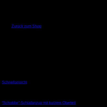
Es befinden sich keine Produkte im Warenkorb.
Zurück zum Shop
Schnellansicht
Nicht vorrätig
Pyjamas
“Schobbe”-Schlafanzug mit kurzem Oberteil