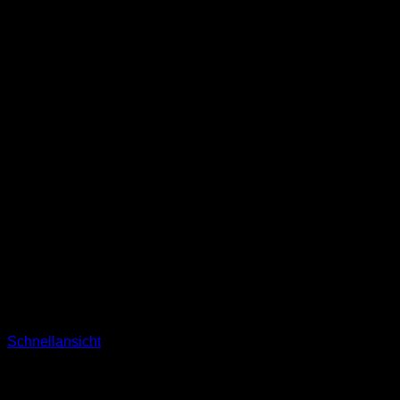
Schnellansicht
Nicht vorrätig
Pyjamas