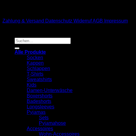
M1-Streetwear
Zahlung & Versand
Datenschutz
Widerruf
AGB
Impressum
Suchen
nach:
Alle Produkte
Socken
Kappen
Schlappen
T-Shirts
Sweatshirts
Kids
Damen-Unterwäsche
Boxershorts
Badeshorts
Longsleeves
Pyjamas
Sets
Pyjamahose
Accessoires
Wohn-Accessoires