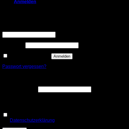
Anmelden
Anmelden
Erforderlich
Benutzername oder E-Mail-Adresse
*
Erforderlich
Passwort
*
Angemeldet bleiben
Anmelden
Passwort vergessen?
Registrieren
Erforderlich
E-Mail-Adresse
*
Ein Link zum Erstellen eines neuen Passworts wird an deine
E-Mail-Adresse gesendet.
Ja, ich möchte ein Kundenkonto eröffnen und akzeptiere
Erforderlich
die
Datenschutzerklärung
.
*