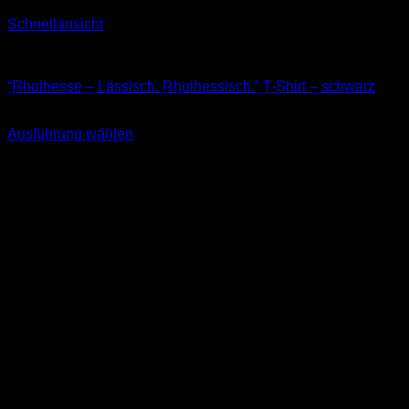
Schnellansicht
T-Shirts
“Rhoihesse – Lässisch. Rhoihessisch.” T-Shirt – schwarz
29,90
€
Ausführung wählen
Dieses
inkl. MwSt.
Produkt
weist
mehrere
Varianten
auf.
Die
Optionen
können
auf
der
Produktseite
gewählt
werden