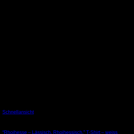
Schnellansicht
T-Shirts
“Rhoihesse – Lässisch. Rhoihessisch.” T-Shirt – weiss