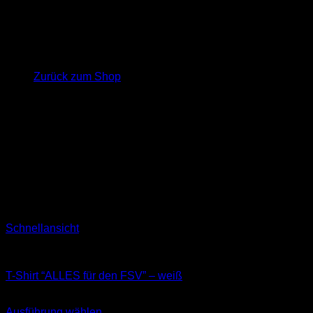
Es befinden sich keine Produkte im Warenkorb.
Zurück zum Shop
Schnellansicht
T-Shirts
T-Shirt “ALLES für den FSV” – weiß
29,90
€
Ausführung wählen