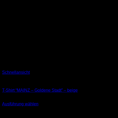
Schnellansicht
T-Shirts
T-Shirt “MAINZ – Goldene Stadt” – beige
29,90
€
Ausführung wählen
Dieses
inkl. MwSt.
Produkt
weist