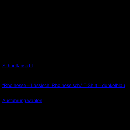
Schnellansicht
T-Shirts
“Rhoihesse – Lässisch. Rhoihessisch.” T-Shirt – dunkelblau
29,90
€
Ausführung wählen
Dieses
inkl. MwSt.
Produkt
weist
mehrere
Varianten