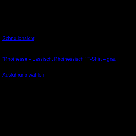
Schnellansicht
T-Shirts
“Rhoihesse – Lässisch. Rhoihessisch.” T-Shirt – grau
29,90
€
Ausführung wählen
Dieses
inkl. MwSt.
Produkt
weist
mehrere
Varianten
auf.
Die
Optionen
können
auf
der