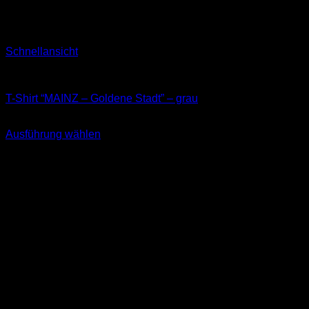
Schnellansicht
T-Shirts
T-Shirt “MAINZ – Goldene Stadt” – grau
29,90
€
Ausführung wählen
Dieses
inkl. MwSt.
Produkt
weist
mehrere
Varianten
auf.
Die
Optionen
können
auf
der
Produktseite
gewählt
werden