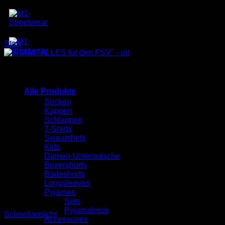
Zum
Inhalt
springen
Start
/
Produkte verschlagwortet mit „Fairtrade“
Alle Produkte
Socken
Kappen
Schlappen
T-Shirts
Sweatshirts
Kids
Damen-Unterwäsche
Boxershorts
Badeshorts
Longsleeves
Pyjamas
Sets
Pyjamahose
Schnellansicht
Accessoires