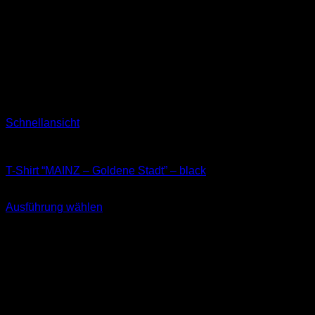
Schnellansicht
T-Shirts
T-Shirt “MAINZ – Goldene Stadt” – black
29,90
€
Ausführung wählen
Dieses
inkl. MwSt.
Produkt
weist
mehrere
Varianten
auf.
Die
Optionen